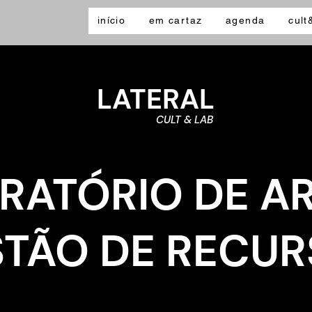
início
em cartaz
agenda
cult
LATERAL
CULT & LAB
RATÓRIO DE AR
TÃO DE RECU