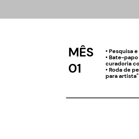
MÊS
• Pesquisa e 
• Bate-papo 
curadoria c
01
• Roda de pe
para artista"