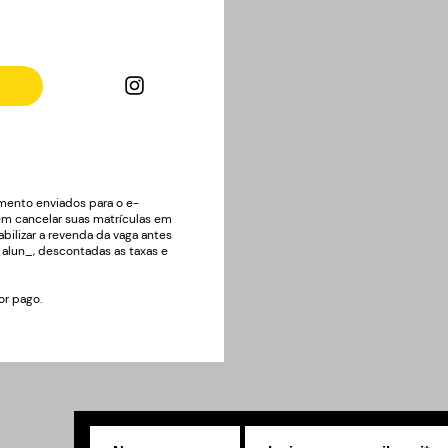
ento enviados para o e-
em cancelar suas matrículas em
abilizar a revenda da vaga antes
r alun_, descontadas as taxas e
or pago.