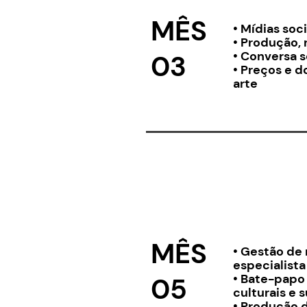
MÊS
• Mídias soci
• Produção, 
• Conversa 
03
• Preços e 
arte
MÊS
• Gestão de
especialista
• Bate-papo
05
culturais e 
• Produção 