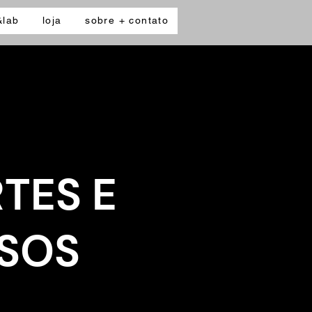
&lab
loja
sobre + contato
TES E
RSOS