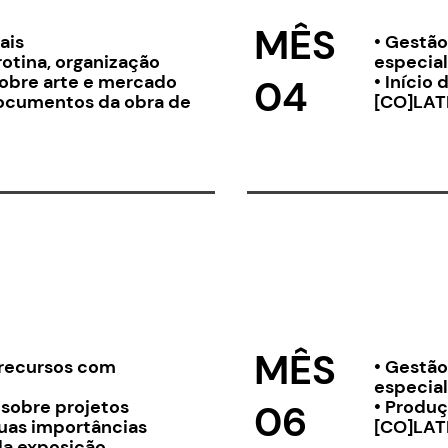
MÊS
ais
• Gestã
rotina, organização
especial
sobre arte e mercado
• Início
04
documentos da obra de
[CO]LAT
MÊS
 recursos com
• Gestã
especial
 sobre projetos
• Produç
06
suas importâncias
[CO]LAT
da exposição