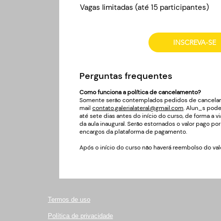
Vagas limitadas (até 15 participantes)
INSCREVA-SE
Perguntas frequentes
Como funciona a política de cancelamento?
Somente serão contemplados pedidos de cancelam
mail
contato.galerialateral@gmail.com
. Alun_s pod
até sete dias antes do início do curso, de forma a vi
da aula inaugural. Serão estornados o valor pago po
encargos da plataforma de pagamento.
Após o início do curso não haverá reembolso do val
Termos de uso
Política de privacidade