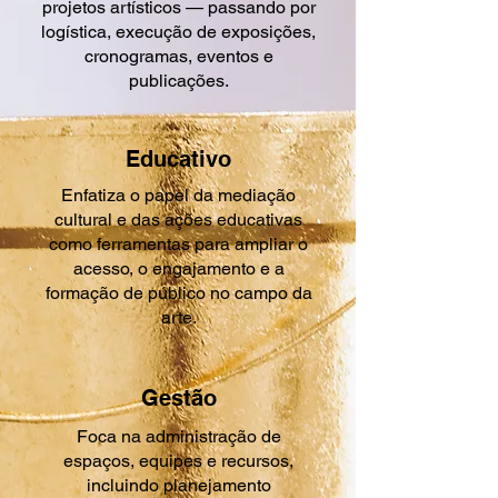
projetos artísticos — passando por
logística, execução de exposições,
cronogramas, eventos e
publicações.
Educativo
Enfatiza o papel da mediação
cultural e das ações educativas
como ferramentas para ampliar o
acesso, o engajamento e a
formação de público no campo da
arte.
Gestão
Foca na administração de
espaços, equipes e recursos,
incluindo planejamento