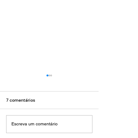
7 comentários
"SEM TÍTULO", 
"RETAGUARDA", 2020
Escreva um comentário