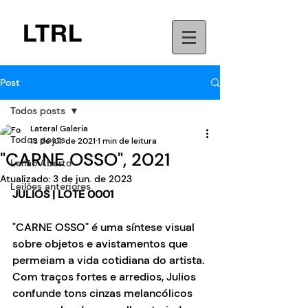
Post
Todos posts
Lateral Galeria
Todos posts
13 de jul. de 2021
1 min de leitura
"CARNE OSSO", 2021
Leilão Aberto
Atualizado:
3 de jun. de 2023
Leilões anteriores
JULIOS | LOTE 0001
"CARNE OSSO" é uma síntese visual 
sobre objetos e avistamentos que 
permeiam a vida cotidiana do artista. 
Com traços fortes e arredios, Julios 
confunde tons cinzas melancólicos 