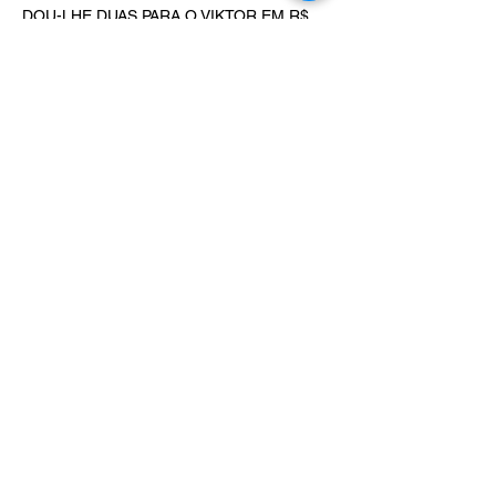
DOU-LHE DUAS PARA O VIKTOR EM R$ 
650,00
ALGUÉM COM 680,00?
Curtir
Responder
Lateral Galeria
04 de set. de 2021
DOU-LHE UMA PARA O VIKTOR EM R$ 
650,00
Curtir
Responder
Viktor Murer
04 de set. de 2021
650
Curtir
Responder
Mostrar mais respostas