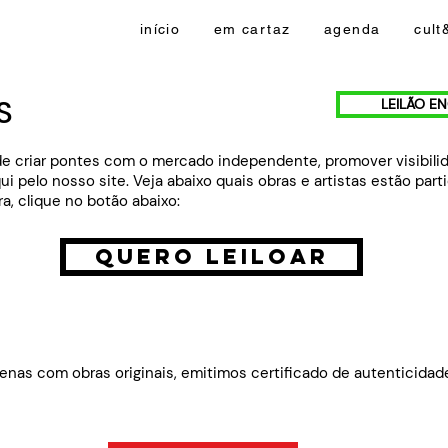
início
em cartaz
agenda
cult
S
LEILÃO E
e criar pontes com o mercado independente, promover visibilida
ui pelo nosso site. Veja abaixo quais obras e artistas estão part
, clique no botão abaixo:
QUERO LEILOAR
enas com obras originais, emitimos certificado de autenticidad