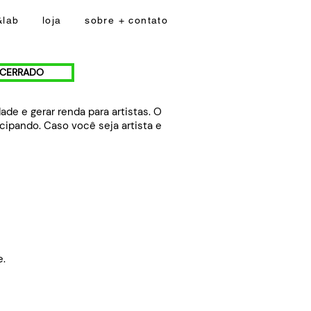
&lab
loja
sobre + contato
NCERRADO
de e gerar renda para artistas. O
icipando. Caso você seja artista e
e.